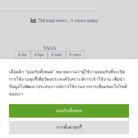
794 total views
, 1 views today
TAGS
#
dsc
#
hpc
#
mdc
#
vayu
GEEK: Global
Engineering
เมื่อคลิก “ยอมรับทั้งหมด” หมายความว่าผู้ใช้งานยอมรับที่จะเปิด
Entrepreneurship and
Knowledge Center
การใช้งานคุกกี้เพื่อวัตถุประสงค์วิเคราะห์การเข้าใช้งาน เพื่อนำ
239 ถนนห้วยแก้ว
ข้อมูลไปพัฒนาประสบการณ์การใช้งานจากการเยี่ยมชมเว็บไซต์
ตำบลสุเทพ อำเภอ
ของเรา
เมือง จังหวัดเชียงใหม่
50200
ยอมรับทั้งหมด
โทรศัพท์ : 0-539-44177
Email :
research.eng@cmu.ac.th
การตั้งค่าคุกกี้
Copyright © 2026 : GEEK, Faculty of
Engineering, Chiang Mai University