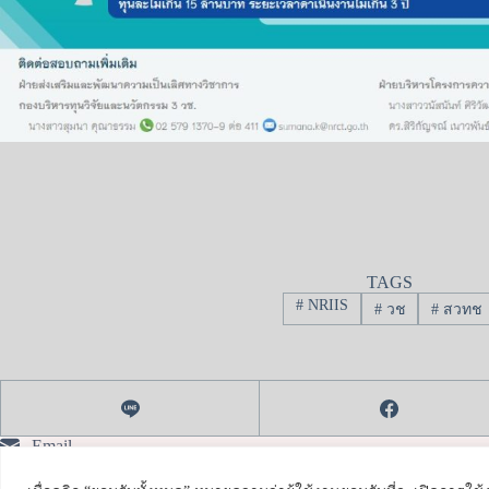
TAGS
#
NRIIS
#
วช
#
สวทช
Email
Facebook
Instagram