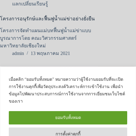
แลกเปลี่ยนเรียนรู้
โครงการอนุรักษ์และฟื้นฟูน้ำแม่ข่าอย่างยั่งยืน
โครงการจัดทำแผนแม่บทฟื้นฟูน้ำแม่ข่าแบบ
บูรณาการโดย คณะวิศวกรรมศาสตร์
มหาวิทยาลัยเชียงใหม่
admin
13 พฤษภาคม 2021
GEEK: Global
Engineering
เมื่อคลิก “ยอมรับทั้งหมด” หมายความว่าผู้ใช้งานยอมรับที่จะเปิด
Entrepreneurship and
Knowledge Center
การใช้งานคุกกี้เพื่อวัตถุประสงค์วิเคราะห์การเข้าใช้งาน เพื่อนำ
239 ถนนห้วยแก้ว
ข้อมูลไปพัฒนาประสบการณ์การใช้งานจากการเยี่ยมชมเว็บไซต์
ตำบลสุเทพ อำเภอ
ของเรา
เมือง จังหวัดเชียงใหม่
50200
ยอมรับทั้งหมด
โทรศัพท์ : 0-539-44177
Email :
research.eng@cmu.ac.th
การตั้งค่าคุกกี้